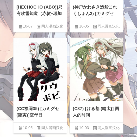
[HECHOCHO (ABO)]只
(神戸かわさき造船これ
有吹雪知道（赤贺+瑞加
くしょん2) [カミグセ
贺+瑞翔 等P站短篇）
(龍実)] 予鹤抹茶
10-07
同人漫画汉化
10-05
同人漫画汉化
区
,
百合
区
,
百合
(CC福岡35) [カミグセ
(C87) [ける都 (晴太)] 两
(龍実)]空母日
人的时间
10-05
同人漫画汉化
10-03
同人漫画汉化
区
,
百合
区
,
百合