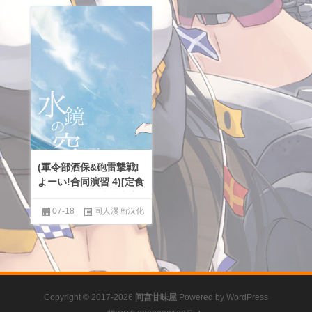
(軍令部酒保&砲雷撃戦!
よーい!合同演習 4)[定食
屋(カモノス)] 水镜之空
（下）
07-18
同人漫画汉化
区
,
百合
Copyright © 2017-2026
间宫甘味屋
Powered by
WordPress