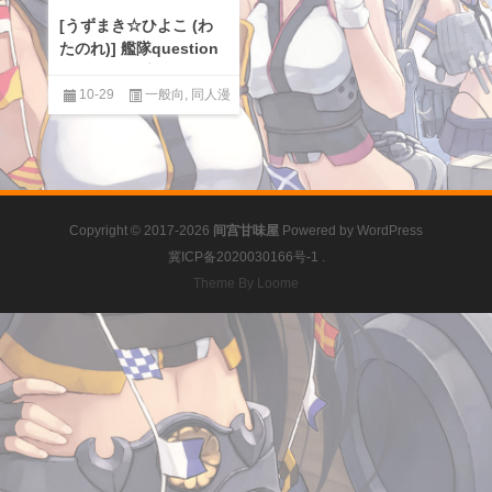
[うずまき☆ひよこ (わ
たのれ)] 艦隊question
19 好きって言ったのに
[Angiris Council漢化
10-29
一般向
,
同人漫
组]
画汉化区
,
男性提督love
Copyright © 2017-2026
间宫甘味屋
Powered by
WordPress
冀ICP备2020030166号-1
.
Theme By Loome