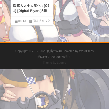
囧猪大大个人汉化：(C9
1) [Digital Flyer (大田
優一)] 俾斯麦收集 -Bis
marck Collection 2016
08-13
同人漫画汉化
- (艦隊これくしょん -艦
区
,
男性提督love
これ-)
Copyright © 2017-2026
间宫甘味屋
Powered by
WordPress
冀ICP备2020030166号-1
.
Theme By Loome