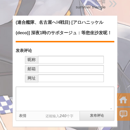
下一篇
summer triangle
(連合艦隊、名古屋へ!4戦目) [アロハニッケル
(deco)] 深夜1時のサボタージュ：等您坐沙发呢！
发表评论
昵称
邮箱
网址
表情
240
还能输入
个字