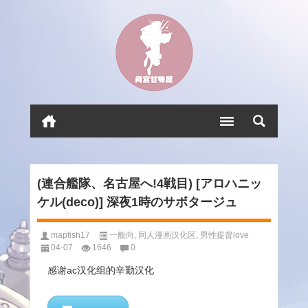
(連合艦隊、名古屋へ!4戦目) [アロハニッ
ケル(deco)] 深夜1時のサボタージュ
mapfish17
一般向
,
同人漫画汉化区
,
男性提督love
04-07
1646
0
感谢ac汉化组的辛勤汉化