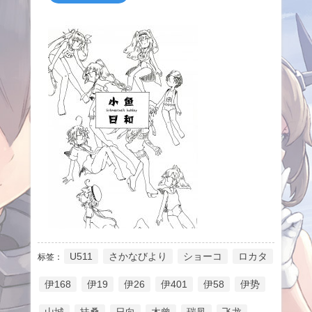
U511
さかなびより
ショーコ
ロカタ
标签：
伊168
伊19
伊26
伊401
伊58
伊势