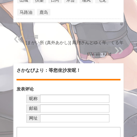
山城
扶桑
日向
木曾
瑞凤
飞龙
马路油
鹿岛
上一篇
[まがい所 (真外あかし)] 鳳翔さんとゆく年、くる年
下一篇
Wie ein Kind
さかなびより：等您坐沙发呢！
发表评论
昵称
邮箱
网址