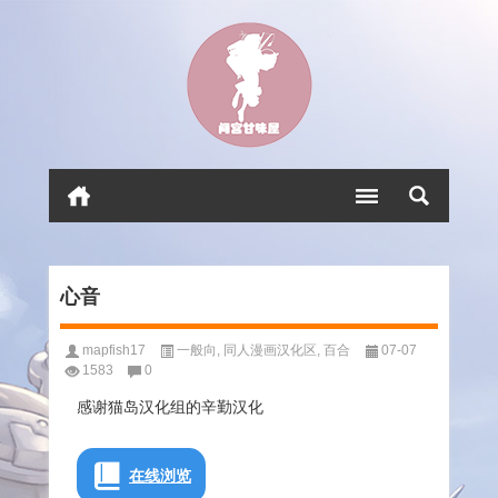
心音
mapfish17
一般向
,
同人漫画汉化区
,
百合
07-07
1583
0
感谢猫岛汉化组的辛勤汉化
在线浏览