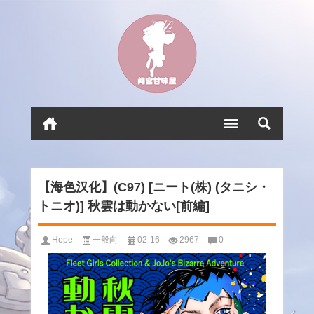
【海色汉化】(C97) [ニート(株) (タニシ・
トニオ)] 秋雲は動かない[前編]
Hope
一般向
02-16
2967
0