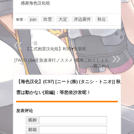
感谢海色汉化组
jojo
吹雪
大淀
岸边露伴
秋云
标签：
上一篇
【二式抱雷汉化组】时雨♥女朋友
下一篇
(C89) [TACO (Sw)] 急速潜行ノススメ (艦隊これくしょん
-艦これ-)
【海色汉化】(C97) [ニート(株) (タニシ・トニオ)] 秋
雲は動かない[前編]：等您坐沙发呢！
发表评论
昵称
邮箱