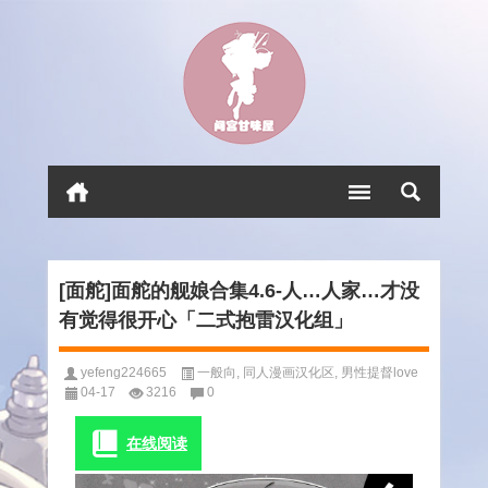
[面舵]面舵的舰娘合集4.6-人…人家…才没
有觉得很开心「二式抱雷汉化组」
yefeng224665
一般向
,
同人漫画汉化区
,
男性提督love
04-17
3216
0
在线阅读