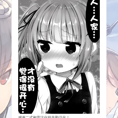
感谢二式抱雷汉化组辛勤汉化！