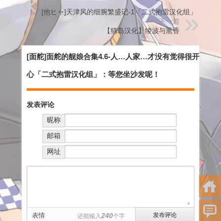
上一篇
[他ヒャ]天津风的细腕繁盛记-1「二式抱雷汉化组」
下一篇
【猫岛汉化】绫波与熏香
[面舵]面舵的舰娘合集4.6-人…人家…才没有觉得很开
心「二式抱雷汉化组」：等您坐沙发呢！
发表评论
昵称
邮箱
网址
表情
240
还能输入
个字