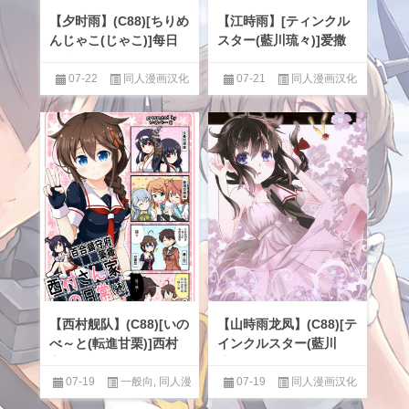
【夕时雨】(C88)[ちりめ
【江時雨】[ティンクル
んじゃこ(じゃこ)]每日
スター(藍川琉々)]爱撒
夕时雨
娇的人
07-22
同人漫画汉化
07-21
同人漫画汉化
区
,
百合
区
,
百合
【西村舰队】(C88)[いの
【山時雨龙凤】(C88)[テ
べ～と(転進甘栗)]西村
インクルスター(藍川
家的日常（二）
琉々)]Remember me
07-19
一般向
,
同人漫
07-19
同人漫画汉化
画汉化区
区
,
百合