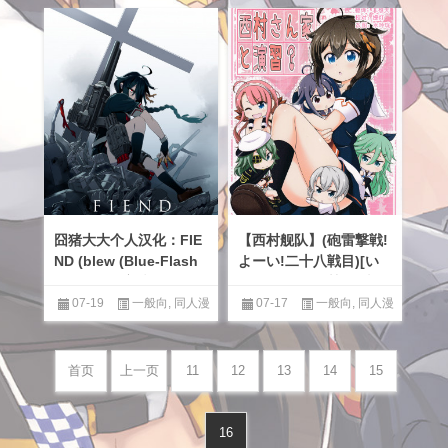
囧猪大大个人汉化：FIE
【西村舰队】(砲雷撃戦!
ND (blew (Blue-Flash
よーい!二十八戦目)[い
Grocery)) 完稿
のべ～と(転進甘栗)]与
西村家的演习
07-19
一般向
,
同人漫
07-17
一般向
,
同人漫
画汉化区
画汉化区
,
百合
首页
上一页
11
12
13
14
15
16