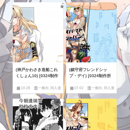
(神戸かわさき造船これ
(鎮守府フレンドシッ
くしょん10) [0324制作
プ・デイ) [0324制作所
所 (ロー)] 雨やどり sid
(ロー)] ウォースパイ
e Warspite
ト・イン・ジャパン!夏
10-28
一般向
,
同人漫
07-02
一般向
,
同人漫
吽
画汉化区
,
男性提督love
,
百合
画汉化区
,
男性提督love
,
百合