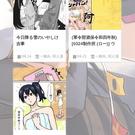
今日降る雪のいやしけ
(軍令部酒保令和四年秋)
吉事
[0324制作所 (ロー)] ウ
ォースパイト・イン・
ジャパン!夏 阿
06-14
一般向
,
同人漫
04-21
一般向
,
同人漫
画汉化区
,
百合
画汉化区
,
百合