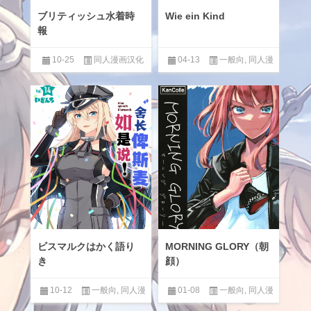
ブリティッシュ水着時
Wie ein Kind
報
10-25
同人漫画汉化
04-13
一般向
,
同人漫
区
画汉化区
,
男性提督love
,
百合
ビスマルクはかく語り
MORNING GLORY（朝
き
顔）
10-12
一般向
,
同人漫
01-08
一般向
,
同人漫
画汉化区
,
男性提督love
,
百合
画汉化区
,
百合