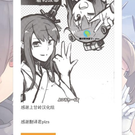
感谢上甘岭汉化组
感谢翻译君plzs